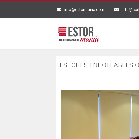
info@estormania.com
info@cor
ESTORES ENROLLABLES O