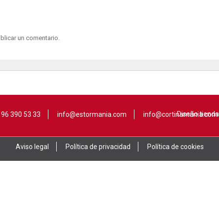
blicar un comentario.
Diseño tienda
96 390 53 33
info@estormania.com
info@cortinamania.com
Aviso legal
Política de privacidad
Política de cookies