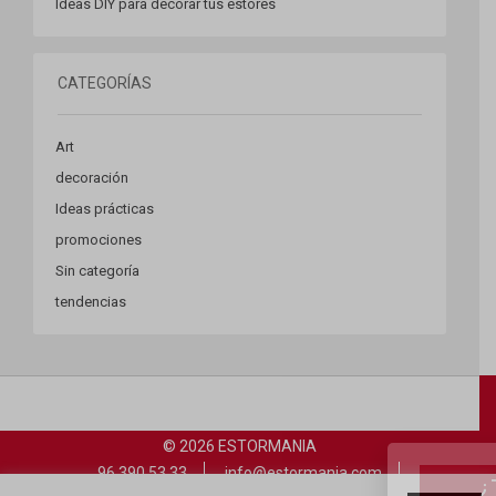
Ideas DIY para decorar tus estores
CATEGORÍAS
Art
decoración
Ideas prácticas
¿Te gusta l
promociones
Sin categoría
Suscríbete a nuestr
Esto
tendencias
© 2026 ESTORMANIA
96 390 53 33
info@estormania.com
info@cortinamania.com